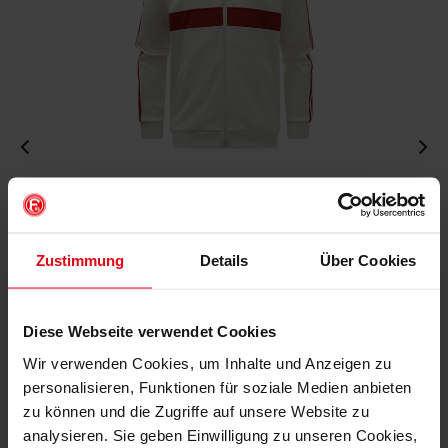
Fortuna x adidas Trackjacket "Originals" Off-White
€ 99,95
Mitgliederpreis: € 89,96
Zustimmung
Details
Über Cookies
Diese Webseite verwendet Cookies
Wir verwenden Cookies, um Inhalte und Anzeigen zu
personalisieren, Funktionen für soziale Medien anbieten
zu können und die Zugriffe auf unsere Website zu
analysieren. Sie geben Einwilligung zu unseren Cookies,