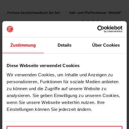
Fortuna Geschirrhandtuch 2er-Set
Salz- und Pfefferstreuer "Altstadt"
(4)
€ 9,95
€ 14,95
€ 6,95
Mitgliederpreis: € 13,45
Mitgliederpreis: € 6,95
Zustimmung
Details
Über Cookies
Diese Webseite verwendet Cookies
Wir verwenden Cookies, um Inhalte und Anzeigen zu
personalisieren, Funktionen für soziale Medien anbieten
zu können und die Zugriffe auf unsere Website zu
analysieren. Sie geben Einwilligung zu unseren Cookies,
wenn Sie unsere Webseite weiterhin nutzen. Ihre
Einstellungen können Sie jederzeit ändern.
Besteckset "Altstadt"
Fortuna Thekenauflage "Logo"