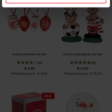
Fortuna Ostereier 4er-Set
Fortuna Osterfiguren 2er-Set
(4)
(11)
€ 9,95
€ 14,95
Mitgliederpreis: € 8,96
Mitgliederpreis: € 13,45