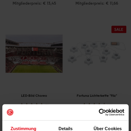
Mitgliederpreis: € 13,45
Mitgliederpreis: € 11,66
LED-Bild Choreo
Fortuna Lichterkette "Filz"
(2)
(4)
€ 19,95
€ 24,95
€ 7,95
Mitgliederpreis: € 22,45
Mitgliederpreis: € 7,95
Zustimmung
Details
Über Cookies