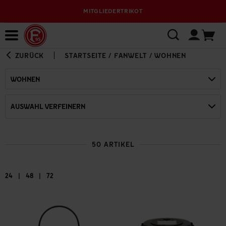
IEDERTRIKOT
VERSANDKOSTENFREI AB 9
Bewerbungsplattform
ZURÜCK
STARTSEITE
/
FANWELT
/
WOHNEN
WOHNEN
AUSWAHL VERFEINERN
50 ARTIKEL
|
|
24
48
72