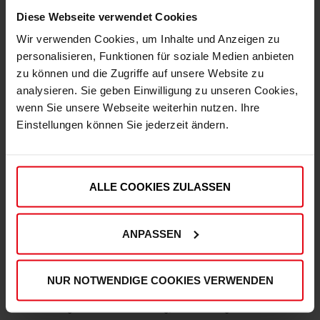
Qualitätskontrollen, um Deinen und unseren hohen
Diese Webseite verwendet Cookies
Qualitätsstandards zu entsprechen.
Wir verwenden Cookies, um Inhalte und Anzeigen zu
personalisieren, Funktionen für soziale Medien anbieten
zu können und die Zugriffe auf unsere Website zu
analysieren. Sie geben Einwilligung zu unseren Cookies,
wenn Sie unsere Webseite weiterhin nutzen. Ihre
Exzellenter Kundenservice
Einstellungen können Sie jederzeit ändern.
Bei Fragen und Anliegen steht Dir unser
kompetentes Kundenservice-Team zuverlässig zur
Verfügung.
ALLE COOKIES ZULASSEN
ANPASSEN
Häufige Fragen
NUR NOTWENDIGE COOKIES VERWENDEN
Hier findest Du Antworten auf die häufigsten
Fragen zu Deiner Bestellung, Rücksendung und den