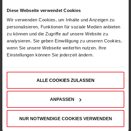
Diese Webseite verwendet Cookies
Fortuna Kleinkinder T-Shirt "Unterrath"
T-Shirt "Eulerstraße" Kids
Wir verwenden Cookies, um Inhalte und Anzeigen zu
(2)
personalisieren, Funktionen für soziale Medien anbieten
€ 19,95
€ 19,95
€ 14,95
zu können und die Zugriffe auf unsere Website zu
Mitgliederpreis: € 17,96
Mitgliederpreis: € 14,95
analysieren. Sie geben Einwilligung zu unseren Cookies,
wenn Sie unsere Webseite weiterhin nutzen. Ihre
Einstellungen können Sie jederzeit ändern.
ALLE COOKIES ZULASSEN
ANPASSEN
NUR NOTWENDIGE COOKIES VERWENDEN
T-Shirt "Buddestraße" Kids
T-Shirt "Logo" rot Kinder