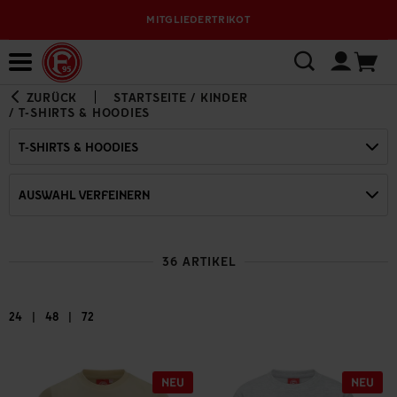
VERSANDKOSTENFREI AB 95 € INNERHALB DEU
Bewerbungsplattform
ZURÜCK
STARTSEITE
/
KINDER
/
T-SHIRTS & HOODIES
T-SHIRTS & HOODIES
AUSWAHL VERFEINERN
36 ARTIKEL
|
|
24
48
72