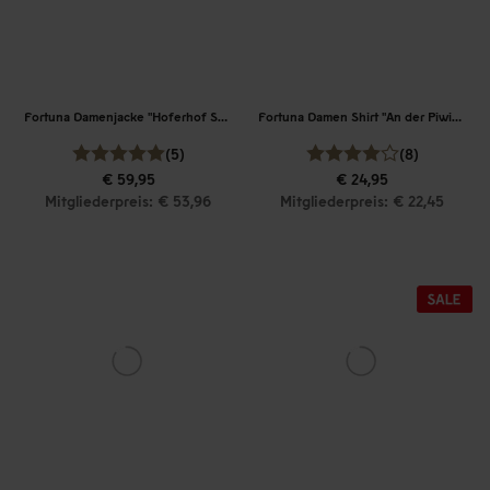
Fortuna Damenjacke "Hoferhof Straße"
Fortuna Damen Shirt "An der Piwipp"
(5)
(8)
€ 59,95
€ 24,95
Mitgliederpreis: € 53,96
Mitgliederpreis: € 22,45