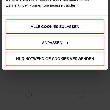
Einstellungen können Sie jederzeit ändern.
ALLE COOKIES ZULASSEN
Fortuna Hoodie "Kalkum" Men
Fortuna Hoodiejacke "Hoferhof Straße" Herren
ANPASSEN
(2)
(8)
€ 64,95
€ 79,95
Mitgliederpreis: € 58,46
Mitgliederpreis: € 71,96
NUR NOTWENDIGE COOKIES VERWENDEN