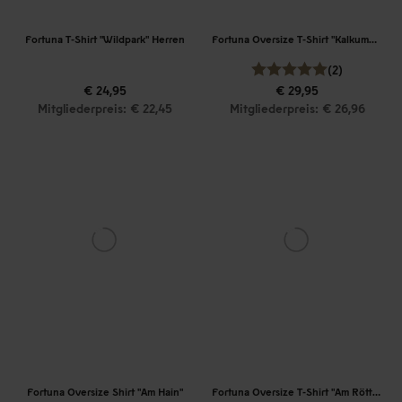
Fortuna T-Shirt "Wildpark" Herren
Fortuna Oversize T-Shirt "Kalkumer Straße"
(2)
€ 24,95
€ 29,95
Mitgliederpreis: € 22,45
Mitgliederpreis: € 26,96
Fortuna Oversize Shirt "Am Hain"
Fortuna Oversize T-Shirt "Am Röttchen"