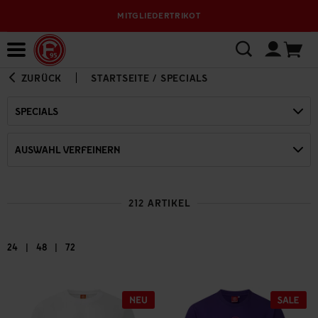
VERSANDKOSTENFREI AB 95 € INNERHALB DEUTSCHLANDS
Bewerbungsplattform
ZURÜCK
STARTSEITE
/
SPECIALS
SPECIALS
AUSWAHL VERFEINERN
212 ARTIKEL
|
|
24
48
72