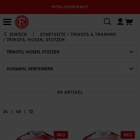
VERSANDKOSTENFREI AB 95 € INNERHALB DEUTSCHL
Bewerbungsplattform
ZURÜCK
STARTSEITE
/
TRIKOTS & TRAINING
/
TRIKOTS, HOSEN, STUTZEN
TRIKOTS, HOSEN, STUTZEN
AUSWAHL VERFEINERN
69 ARTIKEL
|
|
24
48
72