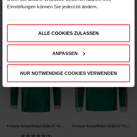
Fortuna Torwartshorts 2026-27 Kinder
Fortuna Torwartstutzen 2026-27
Einstellungen können Sie jederzeit ändern.
€ 39,95
€ 19,95
Mitgliederpreis: € 35,96
Mitgliederpreis: € 17,96
ALLE COOKIES ZULASSEN
ANPASSEN
NUR NOTWENDIGE COOKIES VERWENDEN
Fortuna Torwarttrikot 2026-27 "Originals"
Fortuna Torwarttrikot 2026-27 "Originals" Kinder
(3)