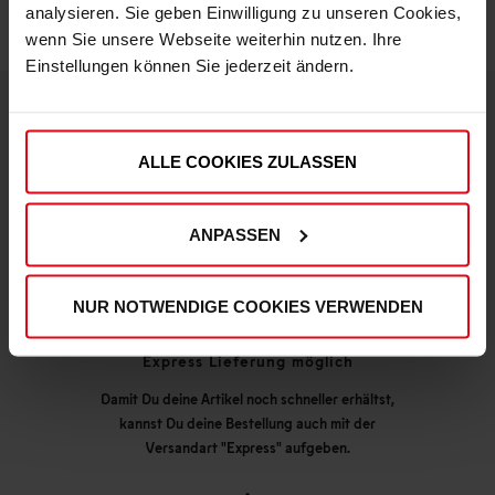
analysieren. Sie geben Einwilligung zu unseren Cookies,
wenn Sie unsere Webseite weiterhin nutzen. Ihre
Einstellungen können Sie jederzeit ändern.
DEINE VORTEILE IN UNSEREM SHOP
ALLE COOKIES ZULASSEN
ANPASSEN
NUR NOTWENDIGE COOKIES VERWENDEN
Express Lieferung möglich
Damit Du deine Artikel noch schneller erhältst,
kannst Du deine Bestellung auch mit der
Versandart "Express" aufgeben.