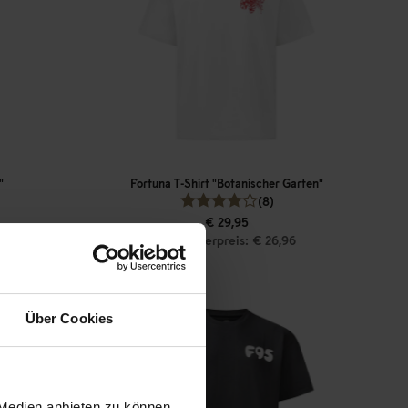
"
Fortuna T-Shirt "Botanischer Garten"
(8)
€ 29,95
Mitgliederpreis: € 26,96
Über Cookies
 Medien anbieten zu können