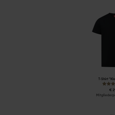
T-Shirt "Kl
€ 2
Mitgliederp