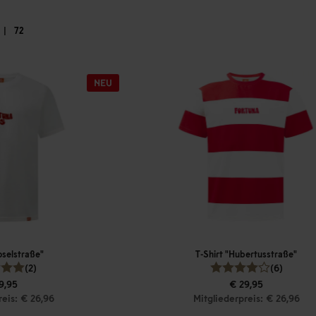
|
72
oselstraße"
T-Shirt "Hubertusstraße"
(2)
(6)
9,95
€ 29,95
reis: € 26,96
Mitgliederpreis: € 26,96