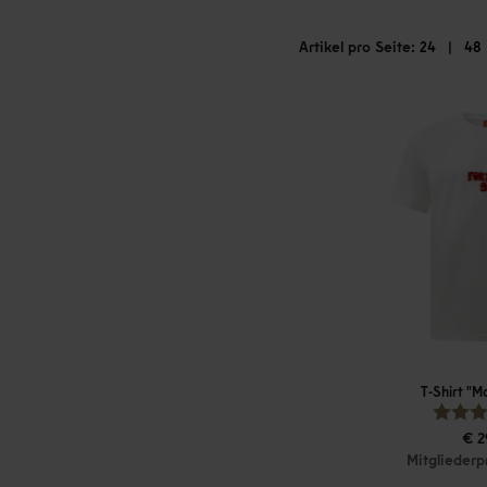
Artikel pro Seite:
|
24
48
T-Shirt "M
€ 2
Mitgliederp