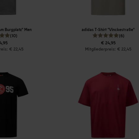
"Am Burgplatz" Men
adidas T-Shirt "Vinckestraße"
(10)
(6)
4,95
€ 24,95
reis: € 22,45
Mitgliederpreis: € 22,45