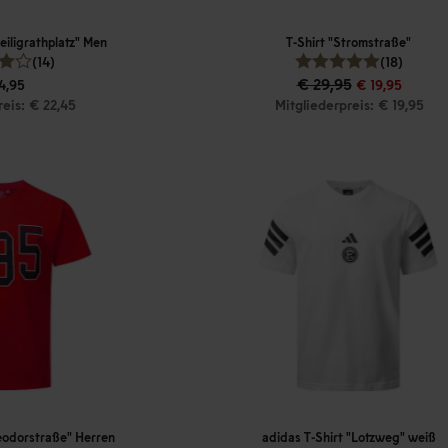
reiligrathplatz" Men
T-Shirt "Stromstraße"
(14)
(18)
€ 29,95
4,95
€ 19,95
reis: € 22,45
Mitgliederpreis: € 19,95
heodorstraße" Herren
adidas T-Shirt "Lotzweg" weiß