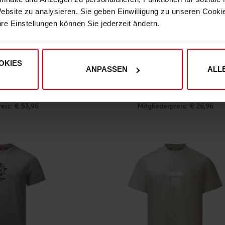
Website zu analysieren. Sie geben Einwilligung zu unseren Cook
hre Einstellungen können Sie jederzeit ändern.
OKIES
ANPASSEN
ALL
rt "Originals" Off-White
Fortuna T-Shirt "Reeser Platz"
(5)
9,95
€ 29,95
reis: € 53,96
Mitgliederpreis: € 26,96