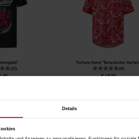
elsenplatz"
Fortuna Hemd "Botanischer Garten
(21)
(8)
4,95
€ 49,95
reis: € 22,45
Mitgliederpreis: € 44,96
Details
Cookies
nhalte und Anzeigen zu personalisieren, Funktionen für soziale