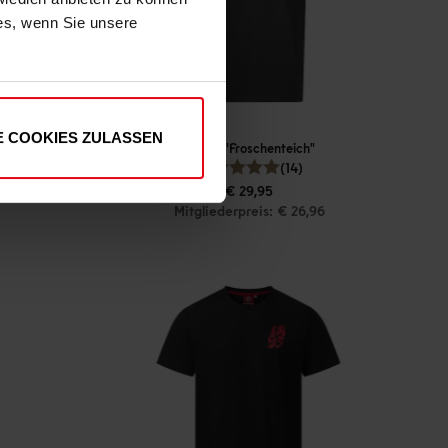
ies, wenn Sie unsere
E COOKIES ZULASSEN
T-Shirt "Froschenteich"
(14)
€ 29,95
Mitgliederpreis: € 26,96