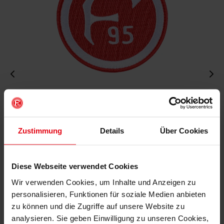
Aufnäher "Retro"
€ 4,95
Mitgliederpreis: € 4,46
Zustimmung
Details
Über Cookies
Diese Webseite verwendet Cookies
IN DEN WARENKORB
Wir verwenden Cookies, um Inhalte und Anzeigen zu
personalisieren, Funktionen für soziale Medien anbieten
zu können und die Zugriffe auf unsere Website zu
analysieren. Sie geben Einwilligung zu unseren Cookies,