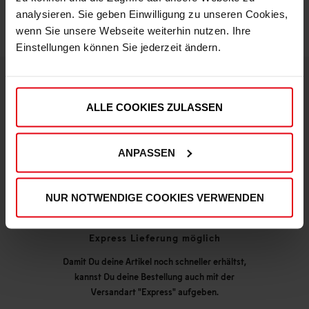
analysieren. Sie geben Einwilligung zu unseren Cookies,
wenn Sie unsere Webseite weiterhin nutzen. Ihre
Einstellungen können Sie jederzeit ändern.
DEINE VORTEILE IN UNSEREM SHOP
ALLE COOKIES ZULASSEN
ANPASSEN
NUR NOTWENDIGE COOKIES VERWENDEN
Express Lieferung möglich
Damit Du deine Artikel noch schneller erhältst,
kannst Du deine Bestellung auch mit der
Versandart "Express" aufgeben.