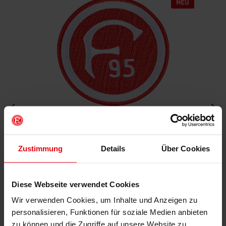
Aufnäher "Retro"
Zustimmung
Details
Über Cookies
€ 4,95
Mitgliederpreis: € 4,46
Diese Webseite verwendet Cookies
Wir verwenden Cookies, um Inhalte und Anzeigen zu
IN DEN WARENKORB
personalisieren, Funktionen für soziale Medien anbieten
zu können und die Zugriffe auf unsere Website zu