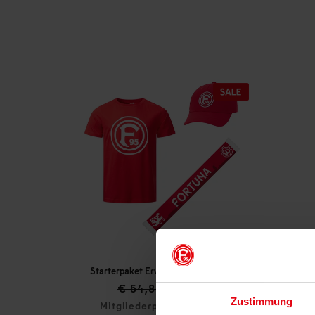
Starterpaket Erwachsene „Heimat“
€ 54,85
€ 44,95
Zustimmung
Mitgliederpreis: € 44,95