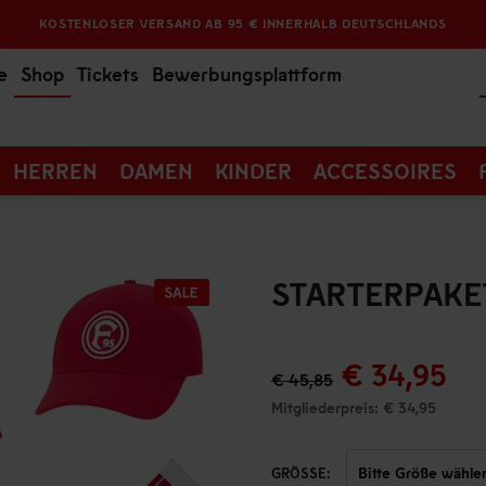
KOSTENLOSER VERSAND AB 95 € INNERHALB DEUTSCHLANDS
e
Shop
Tickets
Bewerbungsplattform
HERREN
DAMEN
KINDER
ACCESSOIRES
STARTERPAKET
€ 34,95
€ 45,85
Mitgliederpreis: € 34,95
GRÖSSE: