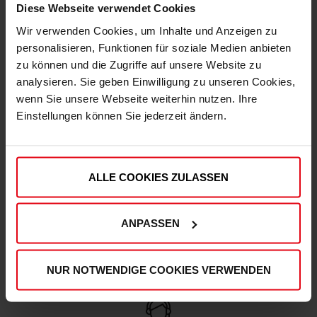
Diese Webseite verwendet Cookies
Wir verwenden Cookies, um Inhalte und Anzeigen zu
personalisieren, Funktionen für soziale Medien anbieten
Express Lieferung möglich
zu können und die Zugriffe auf unsere Website zu
analysieren. Sie geben Einwilligung zu unseren Cookies,
Damit Du deine Artikel noch schneller erhältst,
wenn Sie unsere Webseite weiterhin nutzen. Ihre
kannst Du deine Bestellung auch mit der
Einstellungen können Sie jederzeit ändern.
Versandart "Express" aufgeben.
ALLE COOKIES ZULASSEN
Hohe Qualitätsstandards
ANPASSEN
Unser Produktsortiment unterliegt regelmäßigen
Qualitätskontrollen, um Deinen und unseren hohen
Qualitätsstandards zu entsprechen.
NUR NOTWENDIGE COOKIES VERWENDEN