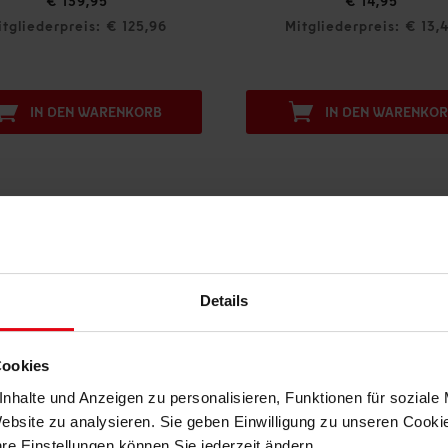
9,95
€ 14,95
eis: € 125,96
Mitgliederpreis: € 13,45
N WARENKORB
IN DEN WARENKORB
DAS KÖNNTE DIR AUCH GEFALLEN
Details
Cookies
nhalte und Anzeigen zu personalisieren, Funktionen für soziale
Website zu analysieren. Sie geben Einwilligung zu unseren Cook
hre Einstellungen können Sie jederzeit ändern.