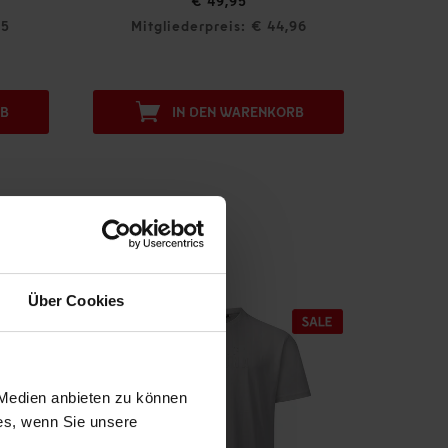
€ 49,95
€ 12,
Mitgliederpreis: € 44,96
Mitgliederpre
IN DEN WARENKORB
IN DEN 
Über Cookies
 Medien anbieten zu können
ies, wenn Sie unsere