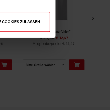
E COOKIES ZULASSEN
T-Shirt "Fortuna fühlen"
€ 24,95
€ 39,95
€ 12,47
Mitgliederpreis: € 12,47
Mitgliederpreis: € 35