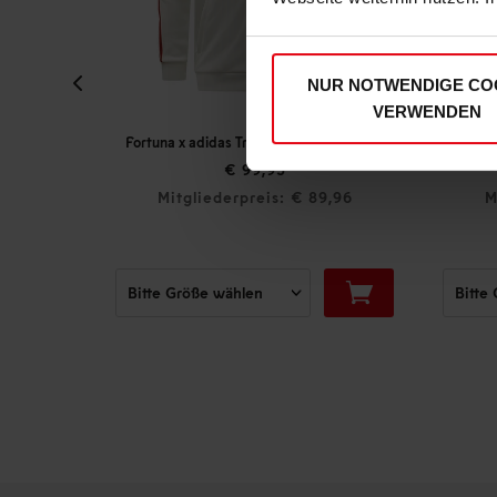
NUR NOTWENDIGE CO
VERWENDEN
Fortuna x adidas Trackjacket "Originals" Off-White
€ 99,95
€ 59,95
Mitgliederpreis: € 89,96
Mitgliederpreis: € 