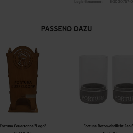
Logistiknummer:
EG000757-0
PASSEND DAZU
rtonne "Logo"
Fortuna Betonwindlicht 2er-Set