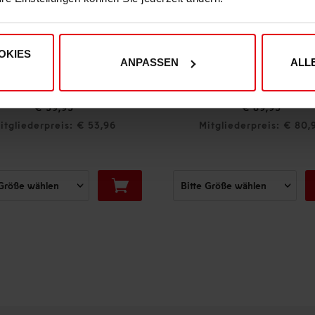
OKIES
ANPASSEN
ALL
Fortuna x adidas T-Shirt "Originals" Off-White
Fortuna x adidas Trackpants "Originals" Off-White
€ 89,95
53,96
Mitgliederpreis: € 80,96