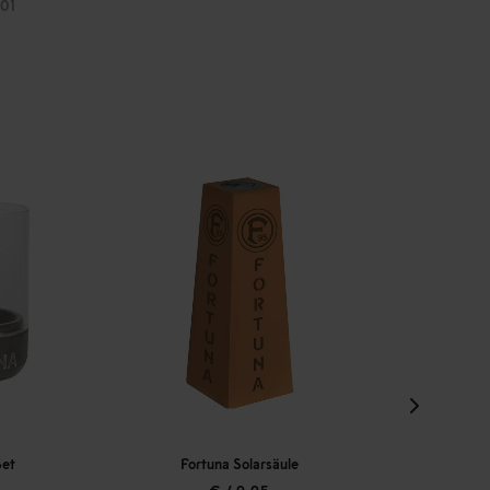
01
Fortuna Solarsäule
Fortuna Blument