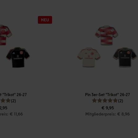
 "Trikot" 26-27
Pin 3er-Set "Trikot" 26-27
(2)
(2)
2,95
€ 9,95
reis: € 11,66
Mitgliederpreis: € 8,96