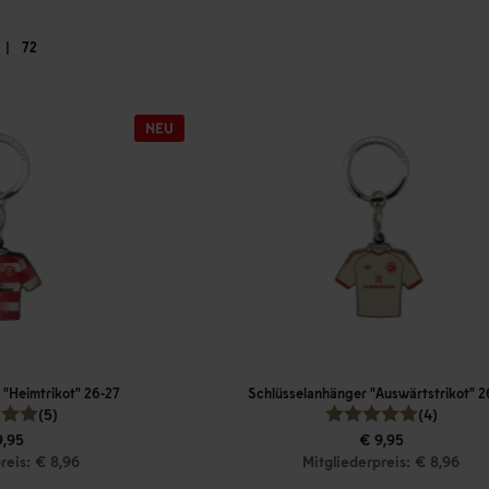
|
72
 "Heimtrikot" 26-27
Schlüsselanhänger "Auswärtstrikot" 2
(5)
(4)
9,95
€ 9,95
reis: € 8,96
Mitgliederpreis: € 8,96