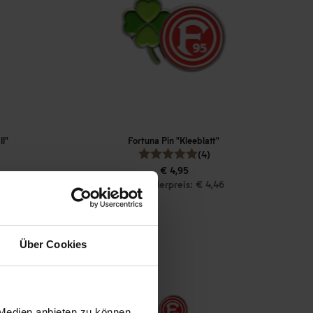
ll"
Fortuna Pin "Kleeblatt"
(4)
€ 4,95
Mitgliederpreis: € 4,46
Über Cookies
 Medien anbieten zu können