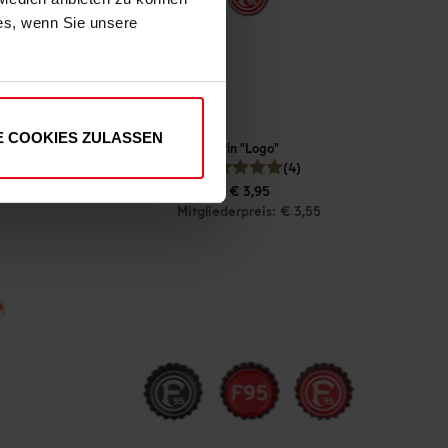
ies, wenn Sie unsere
E COOKIES ZULASSEN
t"
Pin "Logo"
(4)
€ 3,95
Mitgliederpreis: € 3,55