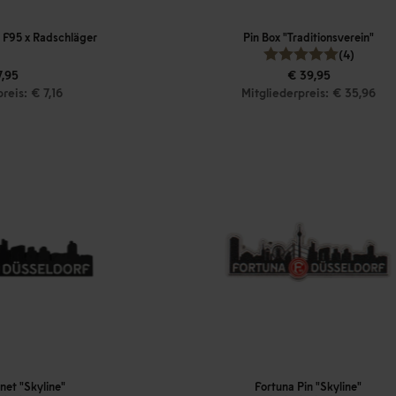
 F95 x Radschläger
Pin Box "Traditionsverein"
(4)
7,95
€ 39,95
reis: € 7,16
Mitgliederpreis: € 35,96
net "Skyline"
Fortuna Pin "Skyline"