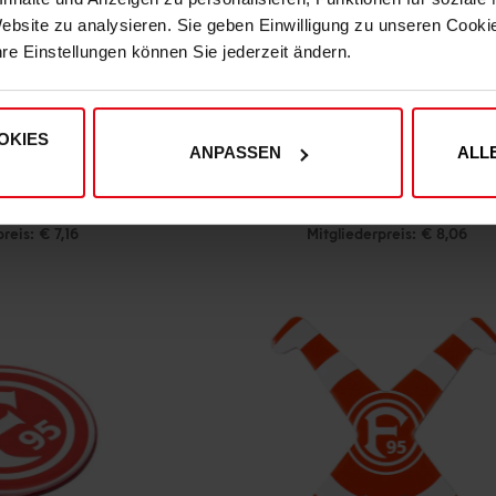
Website zu analysieren. Sie geben Einwilligung zu unseren Cook
hre Einstellungen können Sie jederzeit ändern.
OKIES
ANPASSEN
ALL
nger "Vielfalt"
Fortuna Schlüsselanhänger "Kleeblat
(1)
7,95
€ 8,95
reis: € 7,16
Mitgliederpreis: € 8,06