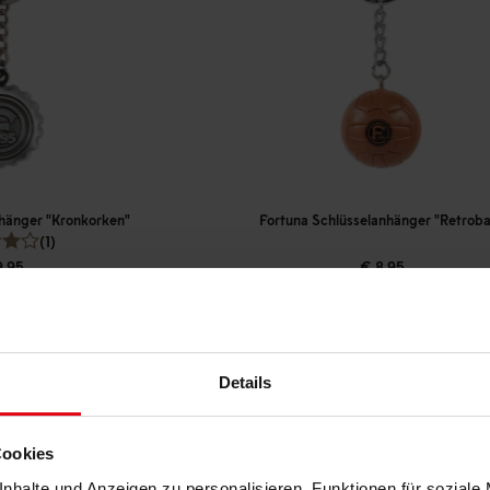
nhänger "Kronkorken"
Fortuna Schlüsselanhänger "Retroba
(1)
9,95
€ 8,95
reis: € 8,96
Mitgliederpreis: € 8,06
Details
Cookies
nhalte und Anzeigen zu personalisieren, Funktionen für soziale