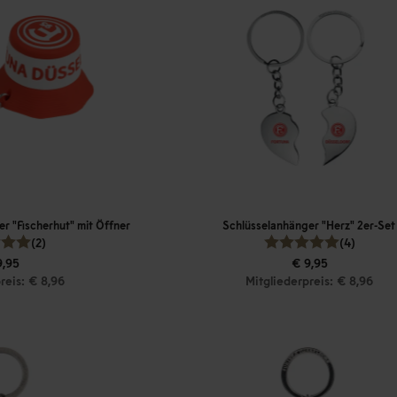
r "Fischerhut" mit Öffner
Schlüsselanhänger "Herz" 2er-Set
(2)
(4)
9,95
€ 9,95
reis: € 8,96
Mitgliederpreis: € 8,96