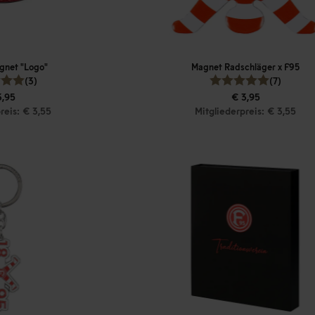
gnet "Logo"
Magnet Radschläger x F95
(3)
(7)
3,95
€ 3,95
reis: € 3,55
Mitgliederpreis: € 3,55