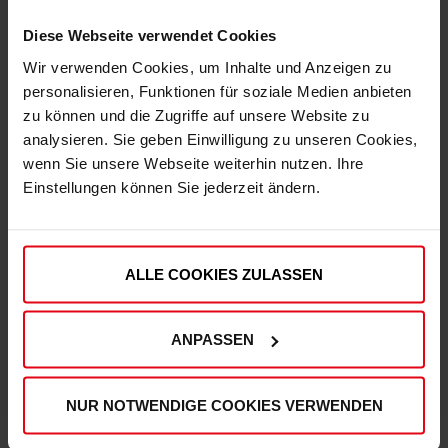
Diese Webseite verwendet Cookies
Fortuna Pin "Skyline"
Fortuna Pin "Straßenschild"
Wir verwenden Cookies, um Inhalte und Anzeigen zu
(2)
personalisieren, Funktionen für soziale Medien anbieten
€ 4,95
€ 4,95
zu können und die Zugriffe auf unsere Website zu
Mitgliederpreis: € 4,46
Mitgliederpreis: € 4,46
analysieren. Sie geben Einwilligung zu unseren Cookies,
wenn Sie unsere Webseite weiterhin nutzen. Ihre
Einstellungen können Sie jederzeit ändern.
ALLE COOKIES ZULASSEN
ANPASSEN
NUR NOTWENDIGE COOKIES VERWENDEN
Fortuna Magnet "Straßenschild"
Fortuna Schlüsselanhänger "Straßenschild"