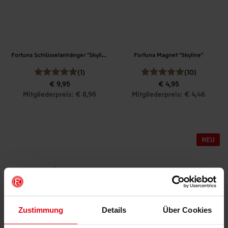
Fortuna Schlüsselanhänger "Skyline"
Fortuna Magnet "Skyline"
(1)
(10)
€ 9,95
€ 4,95
Mitgliederpreis: € 8,96
Mitgliederpreis: € 4,46
Zustimmung
Details
Über Cookies