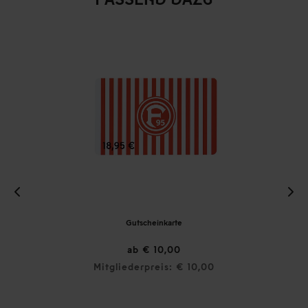
Gutschein Print@Home "Fahne"
ab € 5,00
0
Mitgliederpreis: € 5,00