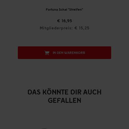
rtuna Schal "Streifen"
Fortuna Mütze "Ka
€ 24,95
€ 16,95
€
liederpreis: € 15,25
Mitgliederprei
IN DEN WARENKORB
IN DEN W
DAS KÖNNTE DIR AUCH
GEFALLEN