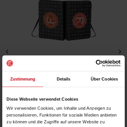
Fortuna Sitzkissen "F95"
F
€ 9,95
Zustimmung
Details
Über Cookies
Mitgliederpreis: € 8,96
Mitg
Diese Webseite verwendet Cookies
IN DEN WARENKORB
Wir verwenden Cookies, um Inhalte und Anzeigen zu
personalisieren, Funktionen für soziale Medien anbieten
zu können und die Zugriffe auf unsere Website zu