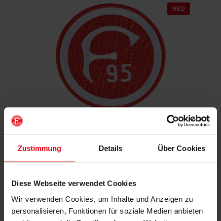
Aufnäher "Retro"
Zustimmung
Details
Über Cookies
€ 4,95
Mitgliederpreis: € 4,46
Diese Webseite verwendet Cookies
Wir verwenden Cookies, um Inhalte und Anzeigen zu
IN DEN WARENKORB
personalisieren, Funktionen für soziale Medien anbieten