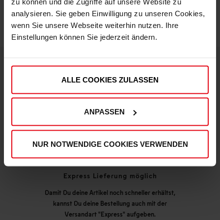
zu können und die Zugriffe auf unsere Website zu
analysieren. Sie geben Einwilligung zu unseren Cookies,
wenn Sie unsere Webseite weiterhin nutzen. Ihre
Einstellungen können Sie jederzeit ändern.
ALLE COOKIES ZULASSEN
DEINE VORTEILE IN UNSEREM SHOP
ANPASSEN
NUR NOTWENDIGE COOKIES VERWENDEN
Express Lieferung möglich
Damit Du deine Artikel noch schneller erhältst,
kannst Du deine Bestellung auch mit der
Versandart "Express" aufgeben.