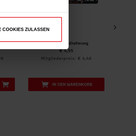
E COOKIES ZULASSEN
rung
Gutschein Print@Home "Skyline"
ab € 5,00
 4,46
Mitgliederpreis: € 5,00
NKORB
PERSONALISIEREN