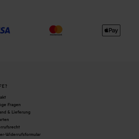
FE?
akt
ige Fragen
and & Lieferung
arten
rrufsrecht
er-Widerrufsformular