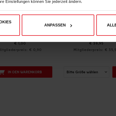
hre Einstellungen können Sie jederzeit ändern.
OKIES
ANPASSEN
ALL
Fortuna Badeshorts "Botanischer Garten"
Nummernschildhalte
€ 39,95
€ 4,95
Mitgliederpreis: € 35,96
Mitgliederpreis: €
IN DEN WARE