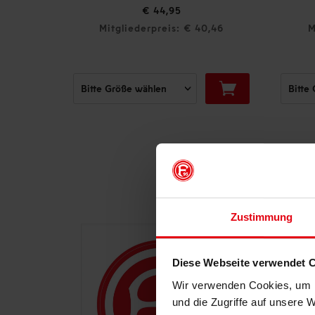
€ 29,95
€ 19,95
 40,46
Mitgliederpreis: € 19,95
Zustimmung
Diese Webseite verwendet 
Wir verwenden Cookies, um I
und die Zugriffe auf unsere 