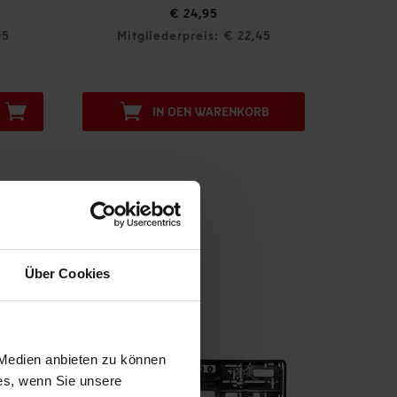
€ 29,95
€ 24,95
2,45
Mitgliederpreis: € 24,95
KORB
IN DEN WARENKORB
Über Cookies
 Medien anbieten zu können
ies, wenn Sie unsere