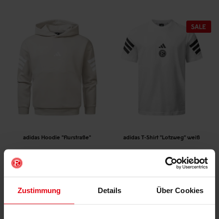
adidas Hoodie "Flurstraße"
adidas T-Shirt "Lotzweg" weiß
(3)
(11)
€ 39,95
€ 74,95
€ 29,95
Mitgliederpreis: € 67,46
Mitgliederpreis: € 29,95
Zustimmung
Details
Über Cookies