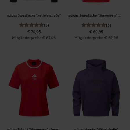
adidas Sweatjacke "Kettelerstraße"
adidas Sweatjacke "Starenweg" Women
(5)
(3)
€ 74,95
€ 69,95
Mitgliederpreis: € 67,46
Mitgliederpreis: € 62,96
adidas T-Shirt "Starenweg" Women
adidas Hoodie "Witzelstraße"