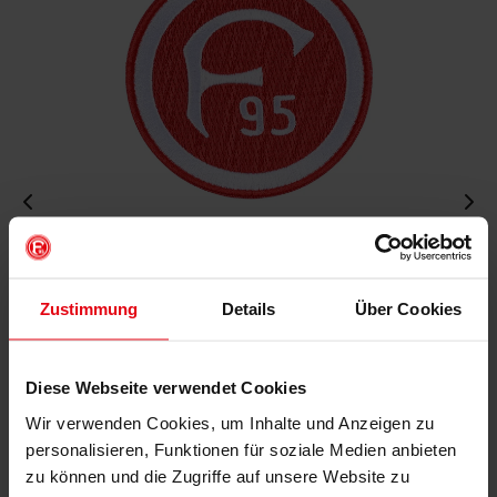
Aufnäher "Retro"
€ 4,95
Zustimmung
Details
Über Cookies
Mitgliederpreis: € 4,46
Diese Webseite verwendet Cookies
IN DEN WARENKORB
Wir verwenden Cookies, um Inhalte und Anzeigen zu
personalisieren, Funktionen für soziale Medien anbieten
zu können und die Zugriffe auf unsere Website zu