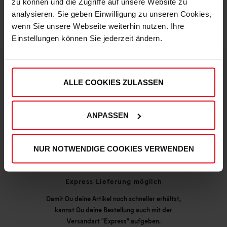
zu können und die Zugriffe auf unsere Website zu
analysieren. Sie geben Einwilligung zu unseren Cookies,
wenn Sie unsere Webseite weiterhin nutzen. Ihre
Einstellungen können Sie jederzeit ändern.
ALLE COOKIES ZULASSEN
DEINE VORTEILE IN UNSEREM SHOP
ANPASSEN
NUR NOTWENDIGE COOKIES VERWENDEN
Express Lieferung möglich
Damit Du deine Artikel noch schneller erhältst,
kannst Du deine Bestellung auch mit der
Versandart "Express" aufgeben.