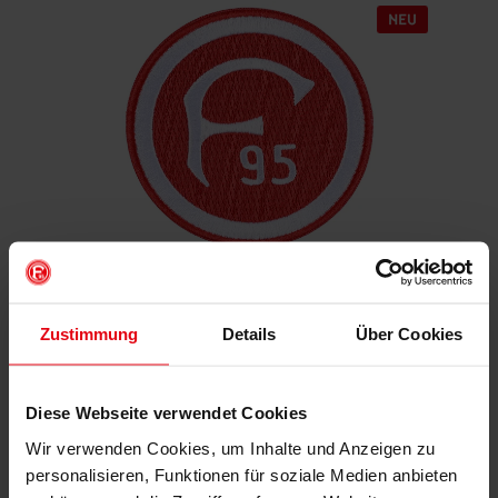
Aufnäher "Retro"
Zustimmung
Details
Über Cookies
€ 4,95
Mitgliederpreis: € 4,46
Diese Webseite verwendet Cookies
Wir verwenden Cookies, um Inhalte und Anzeigen zu
IN DEN WARENKORB
personalisieren, Funktionen für soziale Medien anbieten