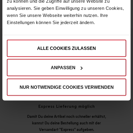
zu können und die Zugriffe auf unsere Website zu
analysieren. Sie geben Einwilligung zu unseren Cookies,
wenn Sie unsere Webseite weiterhin nutzen. Ihre
Einstellungen können Sie jederzeit ändern.
ALLE COOKIES ZULASSEN
DEINE VORTEILE IN UNSEREM SHOP
ANPASSEN
NUR NOTWENDIGE COOKIES VERWENDEN
Express Lieferung möglich
Damit Du deine Artikel noch schneller erhältst,
kannst Du deine Bestellung auch mit der
Versandart "Express" aufgeben.