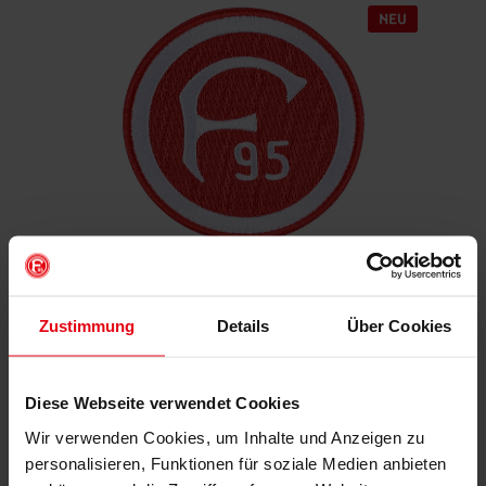
Aufnäher "Retro"
Zustimmung
Details
Über Cookies
€ 4,95
Mitgliederpreis: € 4,46
Diese Webseite verwendet Cookies
Wir verwenden Cookies, um Inhalte und Anzeigen zu
IN DEN WARENKORB
personalisieren, Funktionen für soziale Medien anbieten