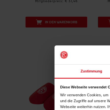
s: € 31,46
Mitgliederpreis: € 13,45
WARENKORB
IN DEN WARENKORB
Zustimmung
Diese Webseite verwendet 
Wir verwenden Cookies, um I
und die Zugriffe auf unsere 
Webseite weiterhin nutzen. I