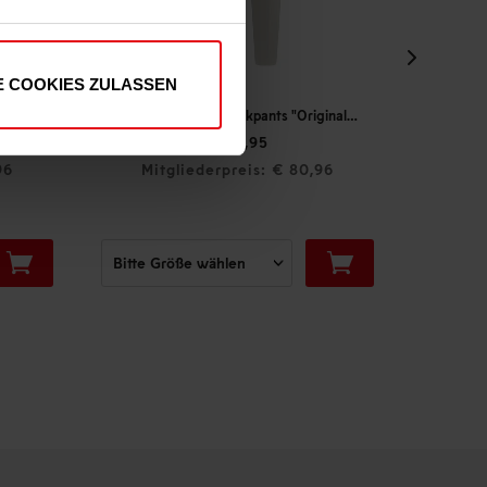
E COOKIES ZULASSEN
Fortuna x adidas Trackpants "Originals" Off-White
T-Shirt "Fortuna fühlen"
€ 24,95
,95
€ 12,47
eis: € 80,96
Mitgliederpreis: € 12,47