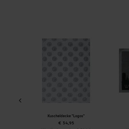
 "Logos"
Fußmatte "Heimat"
95
€ 14,95