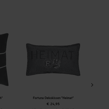
 "Heimat"
Fortuna Badeshorts "Botanischer Garten"
€ 39,95