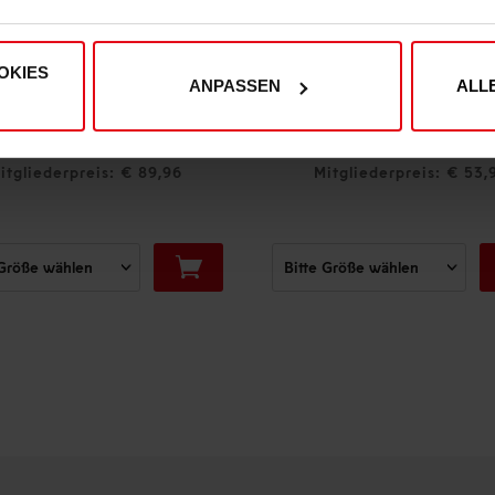
OKIES
ANPASSEN
ALL
Fortuna x adidas T-Shirt "Originals" Off-White
€ 59,95
€ 89
Mitgliederpreis: € 53,96
Mitgliederpr