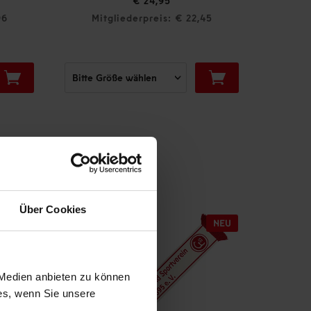
€ 29,
€ 24,95
Mitgliederpreis: € 22,45
Mitglieder
Über Cookies
 Medien anbieten zu können
ies, wenn Sie unsere