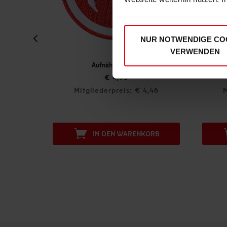
NUR NOTWENDIGE CO
VERWENDEN
Aufnäher "Retro"
Magnet 3er-Set "T
€ 4,95
€ 12,
Mitgliederpreis: € 4,46
Mitgliederprei
IN DEN WARENKORB
IN DEN 