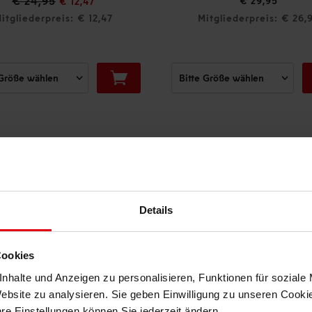
4,95
€ 29,95
€ 12,47
erpreis: € 12,47
Mitgliederpreis: € 26,96
DAS KÖNNTE DIR AUCH GEFALLEN
Details
Cookies
nhalte und Anzeigen zu personalisieren, Funktionen für soziale
Website zu analysieren. Sie geben Einwilligung zu unseren Cook
hre Einstellungen können Sie jederzeit ändern.