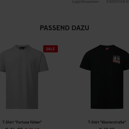
Logistiknummer:
EG000143-0
PASSEND DAZU
 "Fortuna fühlen"
T-Shirt "Klosterstraße"