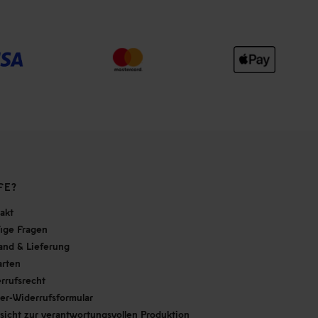
FE?
akt
ige Fragen
and & Lieferung
arten
rrufsrecht
er-Widerrufsformular
sicht zur verantwortungsvollen Produktion