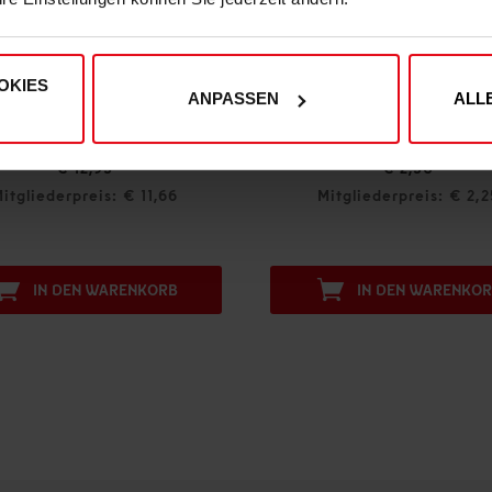
OKIES
ANPASSEN
ALL
rikot" 26-27
Einkaufstragetasche "Logo" Groß
95
€ 2,50
s: € 11,66
Mitgliederpreis: € 2,25
WARENKORB
IN DEN WARENKORB