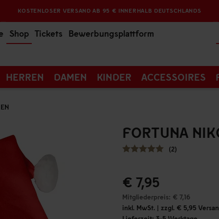
KOSTENLOSER VERSAND AB 95 € INNERHALB DEUTSCHLANDS
e
Shop
Tickets
Bewerbungsplattform
HERREN
DAMEN
KINDER
ACCESSOIRES
ZEN
FORTUNA NI
(2)
€ 7,95
Mitgliederpreis: € 7,16
inkl. MwSt. | zzgl. € 5,95 Vers
Lieferzeit: 3-5 Werktage