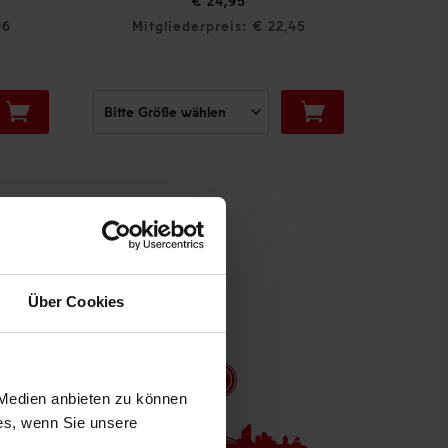
€ 24,95
96
Mitgliederpreis: € 22,45
Mi
Über Cookies
 Medien anbieten zu können
ies, wenn Sie unsere