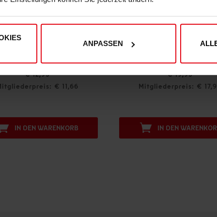
OKIES
ANPASSEN
ALL
agnet 3er-Set "Trikot" 26-27
€ 12,95
€ 19,95
itgliederpreis: € 11,66
Mitgliederpreis: € 17,
IN DEN WARENKORB
IN DEN WARENKO