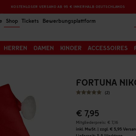
KOSTENLOSER VERSAND AB 95 € INNERHALB DEUTSCHLANDS
e
Shop
Tickets
Bewerbungsplattform
HERREN
DAMEN
KINDER
ACCESSOIRES
FORTUNA NI
(2)
€ 7,95
Mitgliederpreis: € 7,16
inkl. MwSt. | zzgl. € 5,95 Vers
Lieferzeit: 3-5 Werktage