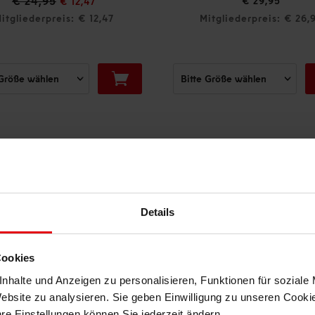
€ 24,95
€ 29,95
€ 12,47
itgliederpreis: € 12,47
Mitgliederpreis: € 26,
DAS KÖNNTE DIR AUCH GEFALLEN
Details
Cookies
nhalte und Anzeigen zu personalisieren, Funktionen für soziale
Website zu analysieren. Sie geben Einwilligung zu unseren Cook
hre Einstellungen können Sie jederzeit ändern.