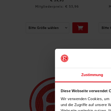
€ 59,95
,45
Mitgliederpreis: € 53,96
M
Zustimmung
Diese Webseite verwendet 
Wir verwenden Cookies, um I
und die Zugriffe auf unsere 
Webseite weiterhin nutzen. I