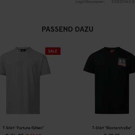
Logistiknummer:
EG000143-0
PASSEND DAZU
T-Shirt "Fortuna fühlen"
T-Shirt "Klosterstraße"