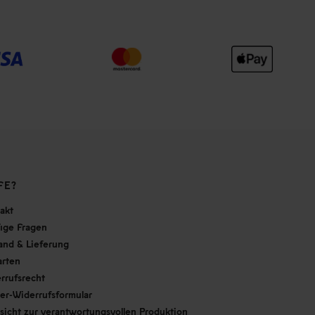
FE?
akt
ige Fragen
and & Lieferung
arten
rrufsrecht
er-Widerrufsformular
sicht zur verantwortungsvollen Produktion