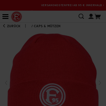
VERSANDKOSTENFREI AB 95 € INNERHALB DEUTSCHLANDS
Bewerbungsplattform
ZURÜCK
/
CAPS & MÜTZEN