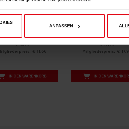
OKIES
ANPASSEN
ALL
Fortuna Deluxeschal "Auswärtstrikot" 26-27
Autoaufkleber "rot
€ 19,95
€ 1,00
Mitgliederpreis: € 17,96
Mitgliederpreis: €
IN DEN WARENKORB
IN DEN WARE