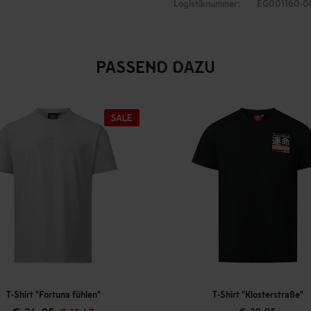
Logistiknummer:
EG001160-0
PASSEND DAZU
T-Shirt "Klosterstraße"
T-Shirt "Diesterwe