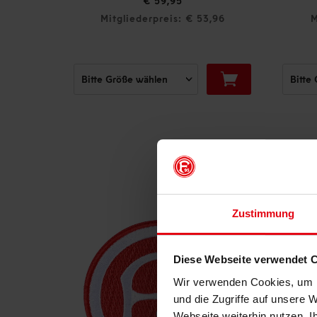
€ 24,95
5
€ 12,47
: € 53,96
Mitgliederpreis: € 12,47
Zustimmung
Diese Webseite verwendet 
Wir verwenden Cookies, um I
und die Zugriffe auf unsere 
Webseite weiterhin nutzen. I