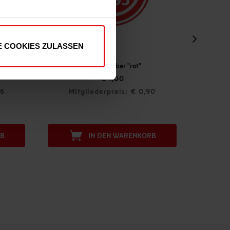
E COOKIES ZULASSEN
"
Einkaufstragetasche "Logo" Groß
€ 2,50
 0,90
Mitgliederpreis: € 2,25
NKORB
IN DEN WARENKORB