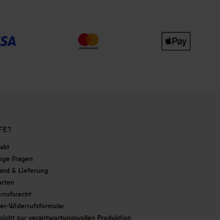
FE?
akt
ige Fragen
and & Lieferung
arten
rrufsrecht
er-Widerrufsformular
sicht zur verantwortungsvollen Produktion