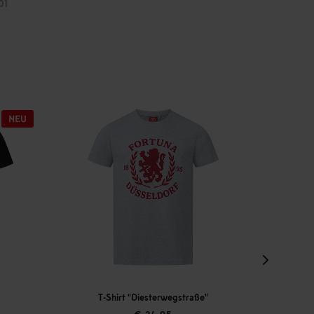
01
gstraße"
T-Shirt "Moselstraße"