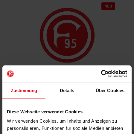
Autoaufkleber "Retro"
Zustimmung
Details
Über Cookies
€ 2,95
Mitgliederpreis: € 2,65
Diese Webseite verwendet Cookies
Wir verwenden Cookies, um Inhalte und Anzeigen zu
IN DEN WARENKORB
personalisieren, Funktionen für soziale Medien anbieten