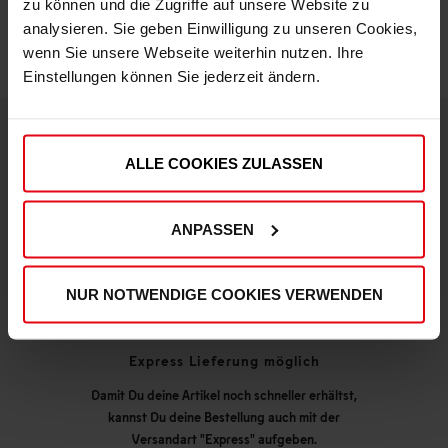
zu können und die Zugriffe auf unsere Website zu
analysieren. Sie geben Einwilligung zu unseren Cookies,
wenn Sie unsere Webseite weiterhin nutzen. Ihre
Einstellungen können Sie jederzeit ändern.
ALLE COOKIES ZULASSEN
DEINE VORTEILE IN UNSEREM SHOP
ANPASSEN
NUR NOTWENDIGE COOKIES VERWENDEN
Express Lieferung möglich
Damit Du deine Artikel noch schneller erhältst,
kannst Du deine Bestellung auch mit der
Versandart "Express" aufgeben.