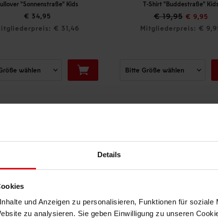
enstraße" Kids
T-Shirt "Buddestraße" Kids
€ 19,95
4,95
€ 9,95
eis: € 31,46
Mitgliederpreis: € 9,95
DAS KÖNNTE DIR AUCH GEFALLEN
Details
Cookies
nhalte und Anzeigen zu personalisieren, Funktionen für soziale
Website zu analysieren. Sie geben Einwilligung zu unseren Cook