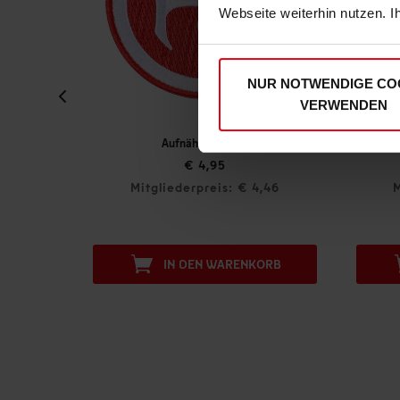
Webseite weiterhin nutzen. I
NUR NOTWENDIGE CO
VERWENDEN
Aufnäher "Retro"
Magnet 3er-Set "Trikot" 
€ 4,95
€ 12,95
Mitgliederpreis: € 4,46
Mitgliederpreis: € 1
IN DEN WARENKORB
IN DEN WAREN