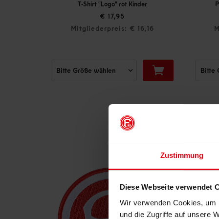
T-Shirt "Logo" rot Kinder
Pullover "Sonn
€ 17,95
€ 3
Mitgliederpreis: € 16,16
Mitgliederpr
Zustimmung
Diese Webseite verwendet 
Wir verwenden Cookies, um I
und die Zugriffe auf unsere 