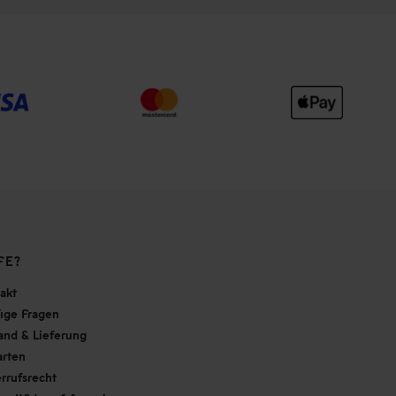
FE?
akt
ige Fragen
and & Lieferung
arten
rrufsrecht