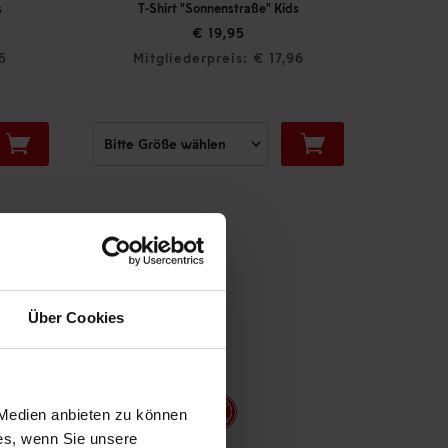
T-Shirt "Sonnenstraße" Kids
T-Shirt "Logo" s
€ 19,95
€ 17,
Mitgliederpreis: € 17,96
Mitgliederpre
Über Cookies
 Medien anbieten zu können
ies, wenn Sie unsere