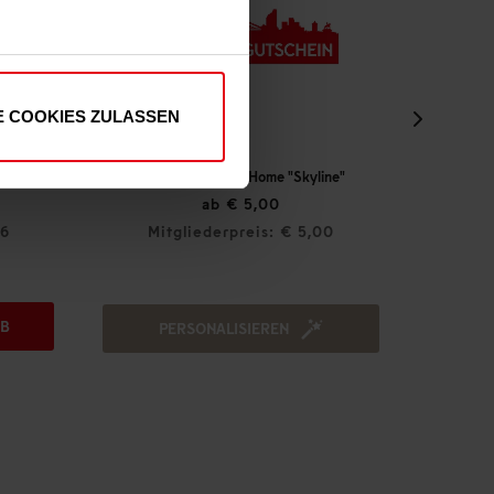
E COOKIES ZULASSEN
utschein Print@Home "Skyline"
Autoaufkleber "rot"
ab € 5,00
€ 1,00
Mitgliederpreis: € 5,00
Mitgliederpreis: € 0
IN DEN WARENK
PERSONALISIEREN