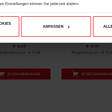
hre Einstellungen können Sie jederzeit ändern.
OKIES
ANPASSEN
ALL
26-27
Fortuna Deluxeschal "Auswärtstrikot" 26-27
G
€ 19,95
1,66
Mitgliederpreis: € 17,96
KORB
IN DEN WARENKORB