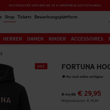
KOSTENLOSER VERSAND AB 95 € INNERHALB DEUTSCHLANDS
e
Shop
Tickets
Bewerbungsplattform
HERREN
DAMEN
KINDER
ACCESSOIRES
ES
FORTUNA HOO
Nur noch online verfügbar
€ 29,95
€ 44,95
Mitgliederpreis: € 29,95