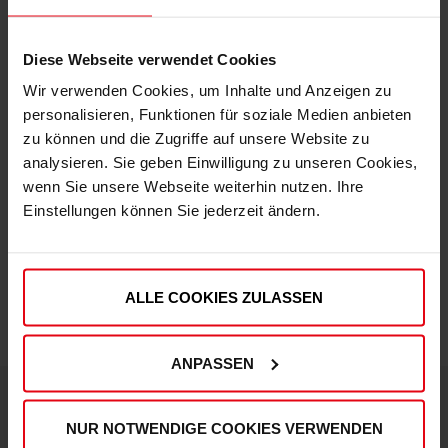
Diese Webseite verwendet Cookies
Wir verwenden Cookies, um Inhalte und Anzeigen zu
Fortuna x adidas Trackjacket "Originals" Off-White
personalisieren, Funktionen für soziale Medien anbieten
€ 99,95
zu können und die Zugriffe auf unsere Website zu
Mitgliederpreis: € 89,96
analysieren. Sie geben Einwilligung zu unseren Cookies,
wenn Sie unsere Webseite weiterhin nutzen. Ihre
Einstellungen können Sie jederzeit ändern.
ALLE COOKIES ZULASSEN
ANPASSEN
NUR NOTWENDIGE COOKIES VERWENDEN
DEINE VORTEILE IN UNSEREM SHOP