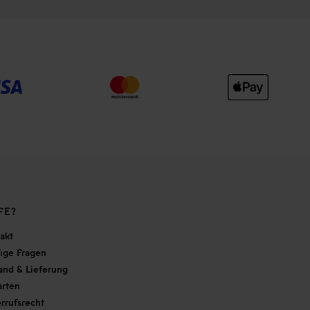
FE?
akt
ige Fragen
and & Lieferung
arten
rrufsrecht