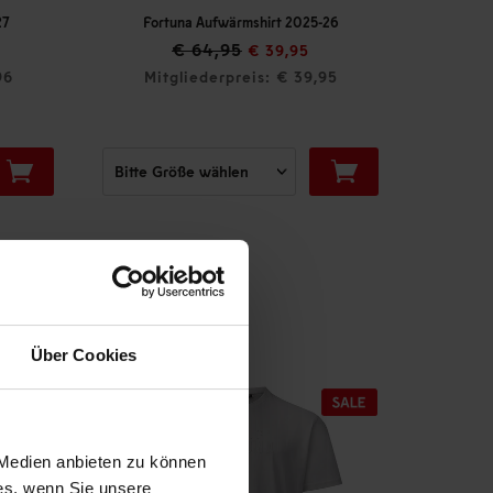
wärmshirt 2025-26
F95 Trainingsshirt Men 26-27 "Schwarz"
,95
€ 44,95
€ 39,95
rpreis: € 39,95
Mitgliederpreis: € 40,46
Über Cookies
 Medien anbieten zu können
ies, wenn Sie unsere