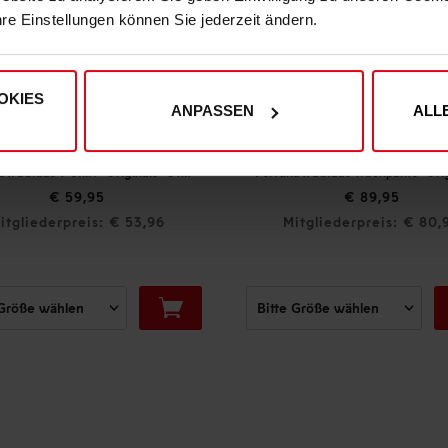
hre Einstellungen können Sie jederzeit ändern.
OKIES
ANPASSEN
ALL
Fortuna x adidas T-Shirt "Originals" Off-White
Fortuna x adidas Trackpants "Originals" Off-White
€ 89,95
,96
Mitgliederpreis: € 80,96
M