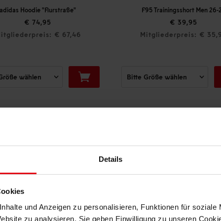
F95 Trainingsshort Men 26-27
Fortuna Auf
€ 64
€ 39,95
Mitgliederpreis: € 35,96
Mitgliede
DAS KÖNNTE DIR AUCH GEFALLEN
Details
Cookies
nhalte und Anzeigen zu personalisieren, Funktionen für soziale
Website zu analysieren. Sie geben Einwilligung zu unseren Cook