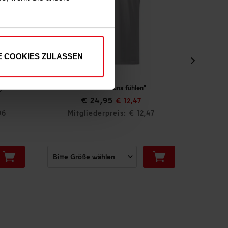
E COOKIES ZULASSEN
T-Shirt "Fortuna fühlen"
Hoodie "Fortuna fühlen"
€ 24,95
€ 64,95
€ 12,47
€ 32,47
itgliederpreis: € 12,47
Mitgliederpreis: € 32,4