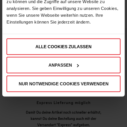
zu können und die Zugriffe auf unsere Website zu
analysieren. Sie geben Einwilligung zu unseren Cookies,
wenn Sie unsere Webseite weiterhin nutzen. Ihre
Einstellungen können Sie jederzeit ändern.
ALLE COOKIES ZULASSEN
DEINE VORTEILE IN UNSEREM SHOP
ANPASSEN
NUR NOTWENDIGE COOKIES VERWENDEN
Express Lieferung möglich
Damit Du deine Artikel noch schneller erhältst,
kannst Du deine Bestellung auch mit der
Versandart "Express" aufgeben.