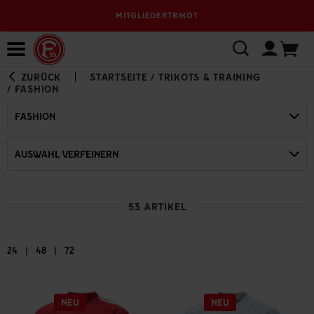
VERSANDKOSTENFREI AB 95 € INNERHALB DEUT
Bewerbungsplattform
ZURÜCK
STARTSEITE
/
TRIKOTS & TRAINING
/
FASHION
FASHION
AUSWAHL VERFEINERN
53 ARTIKEL
|
|
24
48
72