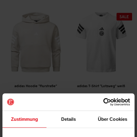
adidas Hoodie "Flurstraße"
adidas T-Shirt "Lotzweg" weiß
(3)
(11)
€ 39,95
€ 74,95
€ 29,95
Mitgliederpreis: € 67,46
Mitgliederpreis: € 29,95
Zustimmung
Details
Über Cookies