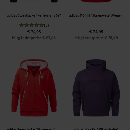
adidas Sweatjacke "Kettelerstraße"
adidas T-Shirt "Starenweg" Women
(5)
€ 74,95
€ 34,95
Mitgliederpreis: € 67,46
Mitgliederpreis: € 31,46
adidas Sweatjacke "Starenweg" Women
adidas Hoodie "Witzelstraße"