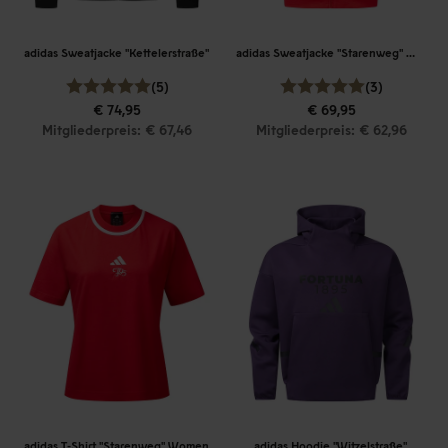
adidas Sweatjacke "Kettelerstraße"
adidas Sweatjacke "Starenweg" Women
(5)
(3)
€ 74,95
€ 69,95
Mitgliederpreis: € 67,46
Mitgliederpreis: € 62,96
adidas T-Shirt "Starenweg" Women
adidas Hoodie "Witzelstraße"