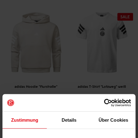
adidas Hoodie "Flurstraße"
adidas T-Shirt "Lotzweg" weiß
(3)
(11)
€ 39,95
€ 74,95
€ 29,95
Mitgliederpreis: € 67,46
Mitgliederpreis: € 29,95
Zustimmung
Details
Über Cookies