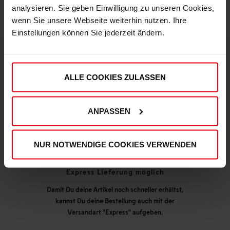
analysieren. Sie geben Einwilligung zu unseren Cookies,
wenn Sie unsere Webseite weiterhin nutzen. Ihre
Einstellungen können Sie jederzeit ändern.
DEINE VORTEILE IN UNSEREM SHOP
ALLE COOKIES ZULASSEN
ANPASSEN
NUR NOTWENDIGE COOKIES VERWENDEN
Express Lieferung möglich
Damit Du deine Artikel noch schneller erhältst,
kannst Du deine Bestellung auch mit der
Versandart "Express" aufgeben.