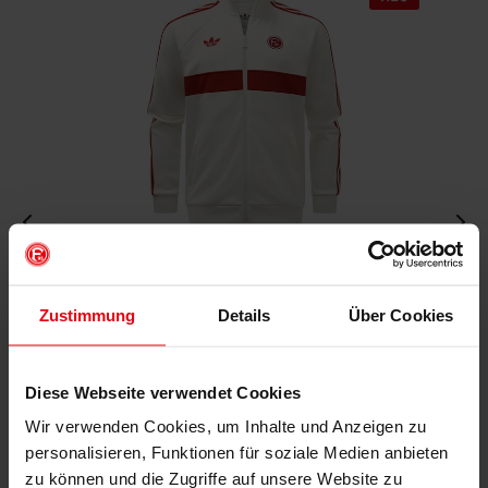
Fortuna x adidas Trackjacket "Originals" Off-White
€ 99,95
Zustimmung
Details
Über Cookies
Mitgliederpreis: € 89,96
Diese Webseite verwendet Cookies
Wir verwenden Cookies, um Inhalte und Anzeigen zu
personalisieren, Funktionen für soziale Medien anbieten
zu können und die Zugriffe auf unsere Website zu