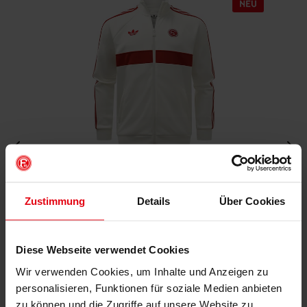
Fortuna x adidas Trackjacket "Originals" Off-White
Zustimmung
Details
Über Cookies
€ 99,95
Mitgliederpreis: € 89,96
Diese Webseite verwendet Cookies
Wir verwenden Cookies, um Inhalte und Anzeigen zu
personalisieren, Funktionen für soziale Medien anbieten
zu können und die Zugriffe auf unsere Website zu