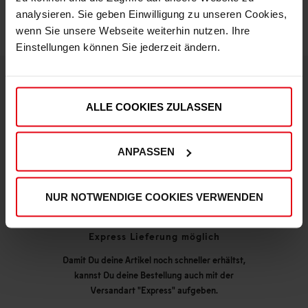
analysieren. Sie geben Einwilligung zu unseren Cookies,
wenn Sie unsere Webseite weiterhin nutzen. Ihre
Einstellungen können Sie jederzeit ändern.
DEINE VORTEILE IN UNSEREM SHOP
ALLE COOKIES ZULASSEN
ANPASSEN
NUR NOTWENDIGE COOKIES VERWENDEN
Express Lieferung möglich
Damit Du deine Artikel noch schneller erhältst,
kannst Du deine Bestellung auch mit der
Versandart "Express" aufgeben.