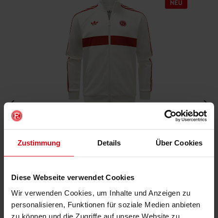
Fortuna x adidas Trackjacket "Originals" Off-White
Zustimmung
Details
Über Cookies
€ 99,95
Mitgliederpreis: € 89,96
Diese Webseite verwendet Cookies
Wir verwenden Cookies, um Inhalte und Anzeigen zu
personalisieren, Funktionen für soziale Medien anbieten
zu können und die Zugriffe auf unsere Website zu