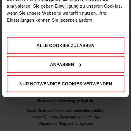
analysieren. Sie geben Einwilligung zu unseren Cookies,
wenn Sie unsere Webseite weiterhin nutzen. Ihre
Einstellungen können Sie jederzeit ändern.
DEINE VORTEILE IN UNSEREM SHOP
ALLE COOKIES ZULASSEN
ANPASSEN
NUR NOTWENDIGE COOKIES VERWENDEN
Express Lieferung möglich
Damit Du deine Artikel noch schneller erhältst,
kannst Du deine Bestellung auch mit der
Versandart "Express" aufgeben.