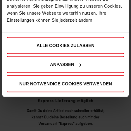
analysieren. Sie geben Einwilligung zu unseren Cookies,
wenn Sie unsere Webseite weiterhin nutzen. Ihre
Einstellungen können Sie jederzeit ändern.
DEINE VORTEILE IN UNSEREM SHOP
ALLE COOKIES ZULASSEN
ANPASSEN
NUR NOTWENDIGE COOKIES VERWENDEN
Express Lieferung möglich
Damit Du deine Artikel noch schneller erhältst,
kannst Du deine Bestellung auch mit der
Versandart "Express" aufgeben.