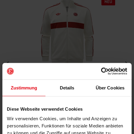
Fortuna x adidas Trackjacket "Originals" Off-White
Zustimmung
Details
Über Cookies
€ 99,95
Mitgliederpreis: € 89,96
Diese Webseite verwendet Cookies
Wir verwenden Cookies, um Inhalte und Anzeigen zu
personalisieren, Funktionen für soziale Medien anbieten
zu können und die Zugriffe auf unsere Website zu