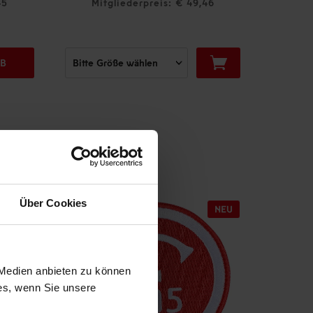
45
Mitgliederpreis: € 49,46
Mit
RB
Über Cookies
 Medien anbieten zu können
ies, wenn Sie unsere