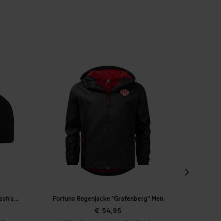
Fortuna Baseballcap Logo "Blasiusstraße"
Fortuna Regenjacke "Grafenberg" Men
Fortuna 
€ 54,95