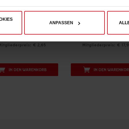
OKIES
ANPASSEN
ALL
Fortuna Regenponcho
Fortuna Taschenschirm "Log
€ 2,95
€ 19,95
Mitgliederpreis: € 2,65
Mitgliederpreis: € 17,
IN DEN WARENKORB
IN DEN WARENKO