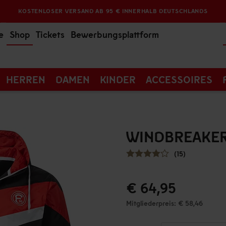
KOSTENLOSER VERSAND AB 95 € INNERHALB DEUTSCHLANDS
e
Shop
Tickets
Bewerbungsplattform
HERREN
DAMEN
KINDER
ACCESSOIRES
WINDBREAKER
(15)
€ 64,95
Mitgliederpreis: € 58,46