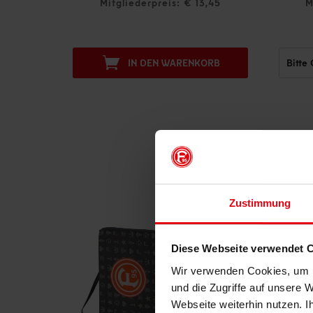
4,95
Mitgliederpreis: € 13,45
M
IN DEN WARENKORB
Zustimmung
Diese Webseite verwendet 
Wir verwenden Cookies, um I
und die Zugriffe auf unsere 
Webseite weiterhin nutzen. I