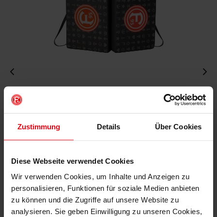
Fortuna Sitzkissen "F95"
€ 9,95
Mitgliederpreis: € 8,96
Zustimmung
Details
Über Cookies
Diese Webseite verwendet Cookies
IN DEN WARENKORB
Wir verwenden Cookies, um Inhalte und Anzeigen zu
personalisieren, Funktionen für soziale Medien anbieten
zu können und die Zugriffe auf unsere Website zu
analysieren. Sie geben Einwilligung zu unseren Cookies,