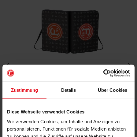
Fortuna Sitzkissen "F95"
Zustimmung
Details
Über Cookies
€ 9,95
Mitgliederpreis: € 8,96
Diese Webseite verwendet Cookies
Wir verwenden Cookies, um Inhalte und Anzeigen zu
IN DEN WARENKORB
personalisieren, Funktionen für soziale Medien anbieten
zu können und die Zugriffe auf unsere Website zu