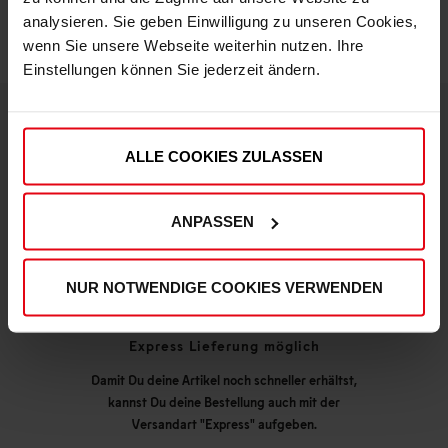
analysieren. Sie geben Einwilligung zu unseren Cookies,
wenn Sie unsere Webseite weiterhin nutzen. Ihre
Einstellungen können Sie jederzeit ändern.
DEINE VORTEILE IN UNSEREM SHOP
ALLE COOKIES ZULASSEN
ANPASSEN
NUR NOTWENDIGE COOKIES VERWENDEN
Express Lieferung möglich
Damit Du deine Artikel noch schneller erhältst,
kannst Du deine Bestellung auch mit der
Versandart "Express" aufgeben.