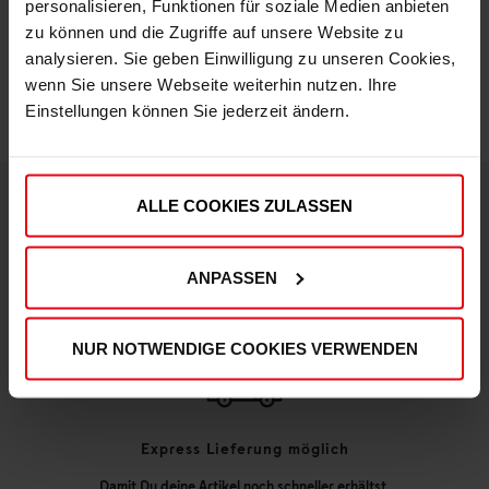
personalisieren, Funktionen für soziale Medien anbieten
IN DEN WARENKORB
zu können und die Zugriffe auf unsere Website zu
analysieren. Sie geben Einwilligung zu unseren Cookies,
wenn Sie unsere Webseite weiterhin nutzen. Ihre
Einstellungen können Sie jederzeit ändern.
ALLE COOKIES ZULASSEN
DEINE VORTEILE IN UNSEREM SHOP
ANPASSEN
NUR NOTWENDIGE COOKIES VERWENDEN
Express Lieferung möglich
Damit Du deine Artikel noch schneller erhältst,