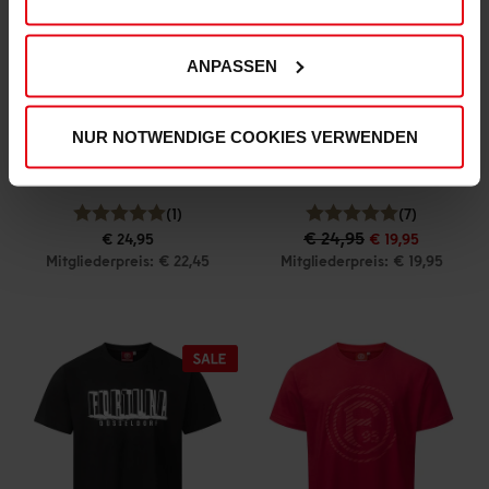
ANPASSEN
NUR NOTWENDIGE COOKIES VERWENDEN
T-Shirt "F95 x Radschläger 2.0" Schwarz
Fortuna T-Shirt "Hoferhof Straße" Herren
(1)
(7)
€ 24,95
€ 24,95
€ 19,95
Mitgliederpreis: € 22,45
Mitgliederpreis: € 19,95