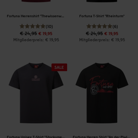
Fortuna Herrenshirt "Thewissenweg"
Fortuna T-Shirt "Rheinturm"
(10)
(6)
€ 24,95
€ 24,95
€ 19,95
€ 19,95
Mitgliederpreis: € 19,95
Mitgliederpreis: € 19,95
Fortuna Unisex T-Shirt "Stockumer Kirchstraße"
Fortuna Herren Shirt "An der Piwipp"