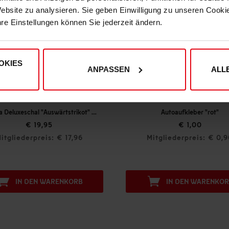
Website zu analysieren. Sie geben Einwilligung zu unseren Cook
hre Einstellungen können Sie jederzeit ändern.
OKIES
ANPASSEN
ALL
Fortuna Deluxeschal "Auswärtstrikot" 26-27
Autoaufkleber "rot"
€ 19,95
€ 1,00
itgliederpreis: € 17,96
Mitgliederpreis: € 0,
IN DEN WARENKORB
IN DEN WARENKO