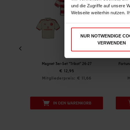
und die Zugriffe auf unsere 
Webseite weiterhin nutzen. I
NUR NOTWENDIGE CO
VERWENDEN
Magnet 3er-Set "Trikot" 26-27
€ 12,95
,46
Mitgliederpreis: € 11,66
M
ORB
IN DEN WARENKORB