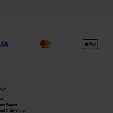
FE?
akt
ige Fragen
and & Lieferung