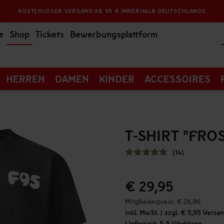
KOSTENLOSER VERSAND AB 95 € INNERHALB DEUTSCHLANDS
e
Shop
Tickets
Bewerbungsplattform
HERREN
DAMEN
KINDER
ACCESSOIRES
T-SHIRT "FRO
(14)
€ 29,95
Mitgliederpreis: € 26,96
inkl. MwSt. | zzgl. € 5,95 Vers
Lieferzeit: 3-5 Werktage