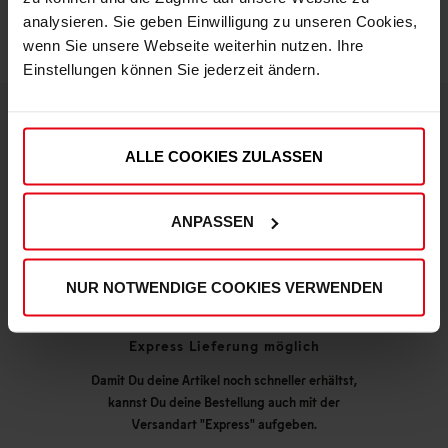
analysieren. Sie geben Einwilligung zu unseren Cookies,
wenn Sie unsere Webseite weiterhin nutzen. Ihre
Einstellungen können Sie jederzeit ändern.
DEINE VORTEILE IN UNSEREM SHOP
ALLE COOKIES ZULASSEN
ANPASSEN
NUR NOTWENDIGE COOKIES VERWENDEN
Express Lieferung möglich
Damit Du deine Artikel noch schneller erhältst,
kannst Du deine Bestellung auch mit der
Versandart "Express" aufgeben.