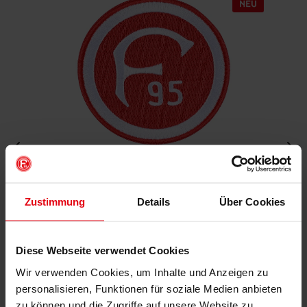
Aufnäher "Retro"
Zustimmung
Details
Über Cookies
€ 4,95
Mitgliederpreis: € 4,46
Diese Webseite verwendet Cookies
Wir verwenden Cookies, um Inhalte und Anzeigen zu
IN DEN WARENKORB
personalisieren, Funktionen für soziale Medien anbieten
zu können und die Zugriffe auf unsere Website zu