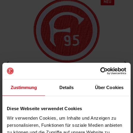
Aufnäher "Retro"
Zustimmung
Details
Über Cookies
€ 4,95
Mitgliederpreis: € 4,46
Diese Webseite verwendet Cookies
Wir verwenden Cookies, um Inhalte und Anzeigen zu
IN DEN WARENKORB
personalisieren, Funktionen für soziale Medien anbieten
zu können und die Zugriffe auf unsere Website zu