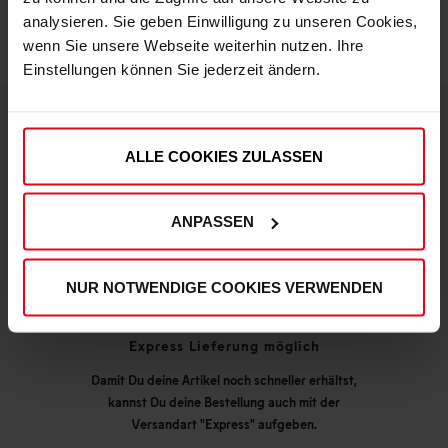
analysieren. Sie geben Einwilligung zu unseren Cookies,
wenn Sie unsere Webseite weiterhin nutzen. Ihre
Einstellungen können Sie jederzeit ändern.
DEINE VORTEILE IN UNSEREM SHOP
ALLE COOKIES ZULASSEN
ANPASSEN
NUR NOTWENDIGE COOKIES VERWENDEN
Express Lieferung möglich
Damit Du deine Artikel noch schneller erhältst,
kannst Du deine Bestellung auch mit der
Versandart "Express" aufgeben.