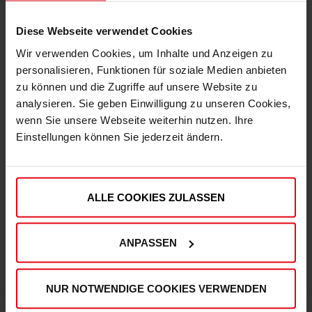
Diese Webseite verwendet Cookies
Wir verwenden Cookies, um Inhalte und Anzeigen zu
personalisieren, Funktionen für soziale Medien anbieten
zu können und die Zugriffe auf unsere Website zu
analysieren. Sie geben Einwilligung zu unseren Cookies,
Express Lieferung möglich
wenn Sie unsere Webseite weiterhin nutzen. Ihre
Damit Du deine Artikel noch schneller erhältst,
Einstellungen können Sie jederzeit ändern.
kannst Du deine Bestellung auch mit der
Versandart "Express" aufgeben.
ALLE COOKIES ZULASSEN
ANPASSEN
Hohe Qualitätsstandards
Unser Produktsortiment unterliegt regelmäßigen
NUR NOTWENDIGE COOKIES VERWENDEN
Qualitätskontrollen, um Deinen und unseren hohen
Qualitätsstandards zu entsprechen.