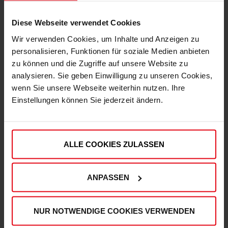
Diese Webseite verwendet Cookies
Wir verwenden Cookies, um Inhalte und Anzeigen zu
personalisieren, Funktionen für soziale Medien anbieten
zu können und die Zugriffe auf unsere Website zu
analysieren. Sie geben Einwilligung zu unseren Cookies,
Express Lieferung möglich
wenn Sie unsere Webseite weiterhin nutzen. Ihre
Damit Du deine Artikel noch schneller erhältst,
Einstellungen können Sie jederzeit ändern.
kannst Du deine Bestellung auch mit der
Versandart "Express" aufgeben.
ALLE COOKIES ZULASSEN
ANPASSEN
Hohe Qualitätsstandards
Unser Produktsortiment unterliegt regelmäßigen
NUR NOTWENDIGE COOKIES VERWENDEN
Qualitätskontrollen, um Deinen und unseren hohen
Qualitätsstandards zu entsprechen.